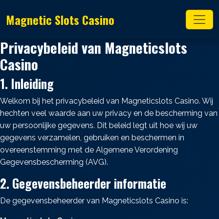
Magnetic Slots Casino
Privacybeleid van Magneticslots
Casino
1. Inleiding
Welkom bij het privacybeleid van Magneticslots Casino. Wij
hechten veel waarde aan uw privacy en de bescherming van
uw persoonlijke gegevens. Dit beleid legt uit hoe wij uw
gegevens verzamelen, gebruiken en beschermen in
overeenstemming met de Algemene Verordening
Gegevensbescherming (AVG).
2. Gegevensbeheerder informatie
De gegevensbeheerder van Magneticslots Casino is: