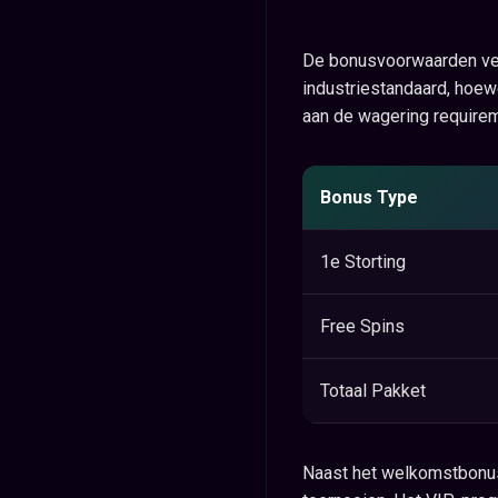
De bonusvoorwaarden vere
industriestandaard, hoe
aan de wagering requireme
Bonus Type
1e Storting
Free Spins
Totaal Pakket
Naast het welkomstbonus