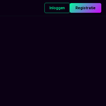
Inloggen
Registratie