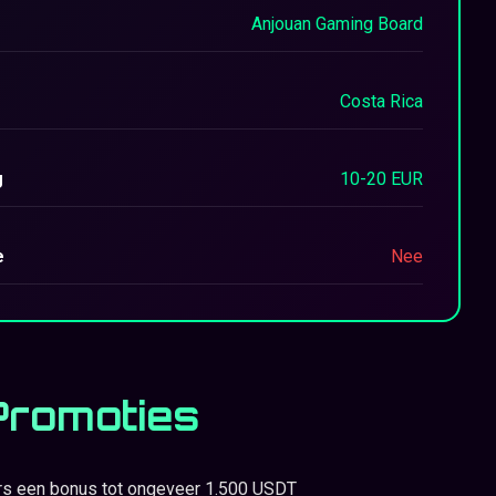
Anjouan Gaming Board
Costa Rica
g
10-20 EUR
e
Nee
romoties
rs een bonus tot ongeveer 1.500 USDT