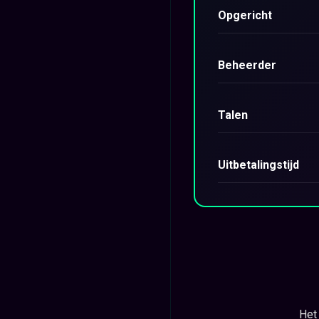
Opgericht
Beheerder
Talen
Uitbetalingstijd
Het