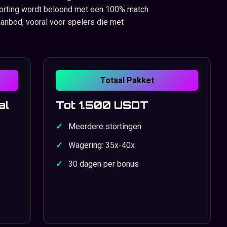
storting wordt beloond met een 100% match
aanbod, vooral voor spelers die met
Totaal Pakket
al
Tot 1.500 USDT
Meerdere stortingen
Wagering: 35x-40x
30 dagen per bonus