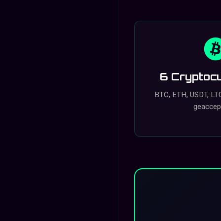
6 Cryptoc
BTC, ETH, USDT, L
geaccep