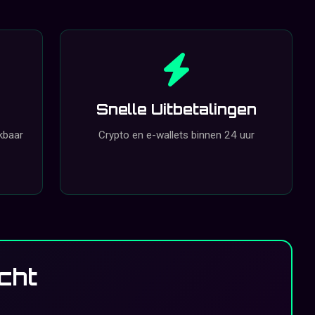
Snelle Uitbetalingen
ikbaar
Crypto en e-wallets binnen 24 uur
cht